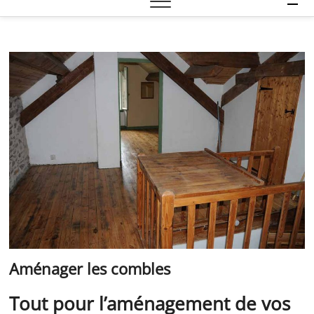
e
n
u
B
u
t
t
o
n
Aménager les combles
Tout pour l’aménagement de vos