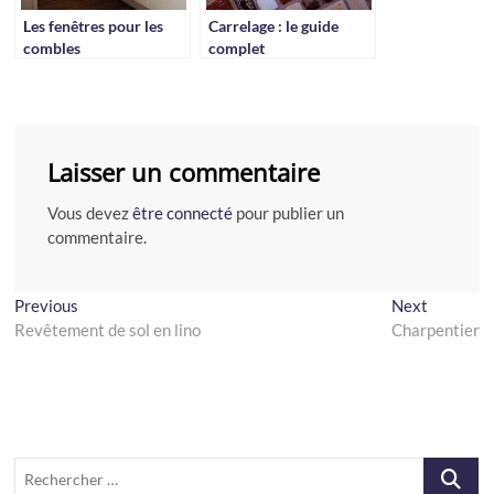
Les fenêtres pour les
Carrelage : le guide
combles
complet
Laisser un commentaire
Vous devez
être connecté
pour publier un
commentaire.
Navigation
Previous
Next
Previous
Next
post:
post:
Revêtement de sol en lino
Charpentier
de
l’article
Recherch
…