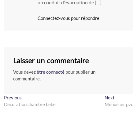
un conduit d’évacuation de […]
Connectez-vous pour répondre
Laisser un commentaire
Vous devez
être connecté
pour publier un
commentaire.
Navigation
Previous
Next
Previous
Next
post:
post:
Décoration chambre bébé
Menuisier pvc
de
l’article