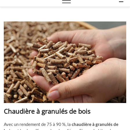
e
n
u
B
u
t
t
o
n
Chaudière à granulés de bois
Avec un rendement de 75 à 90 %, la
chaudière à granulés de