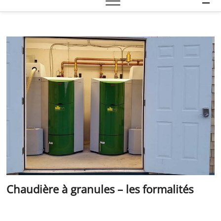
e
n
u
B
u
t
t
o
n
Chaudière à granules – les formalités