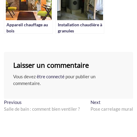
Appareil chauffage au
Installation chaudière à
bois
granules
Laisser un commentaire
Vous devez
être connecté
pour publier un
commentaire.
Navigation
Previous
Next
Previous
Next
post:
post:
Salle de bain : comment bien ventiler ?
Pose carrelage mural
de
l’article