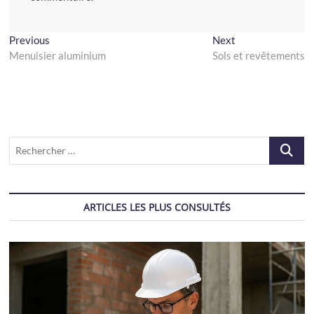
Navigation
Previous
Next
Previous
Next
post:
post:
Menuisier aluminium
Sols et revêtements
de
l’article
Recherch
…
ARTICLES LES PLUS CONSULTÉS