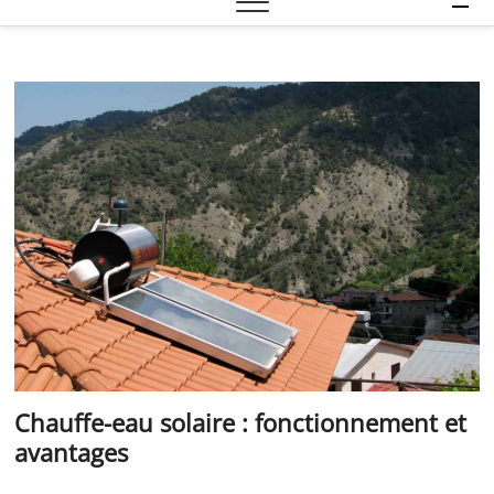
e
n
u
B
u
t
t
o
n
Chauffe-eau solaire : fonctionnement et
avantages