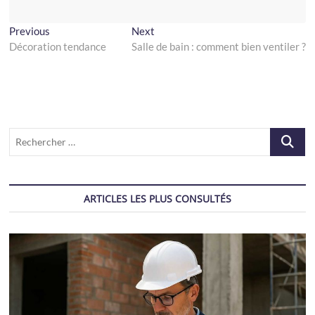
Navigation
Previous
Next
Previous
Next
post:
post:
Décoration tendance
Salle de bain : comment bien ventiler ?
de
l’article
Recherch
…
ARTICLES LES PLUS CONSULTÉS