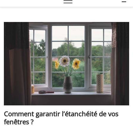
e
n
u
B
u
t
t
o
n
Comment garantir l’étanchéité de vos
fenêtres ?