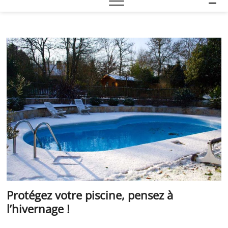
e
n
u
B
u
t
t
o
n
Protégez votre piscine, pensez à
l’hivernage !