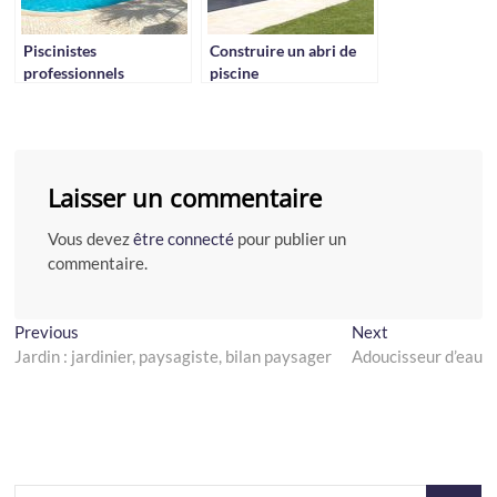
Piscinistes
Construire un abri de
professionnels
piscine
Laisser un commentaire
Vous devez
être connecté
pour publier un
commentaire.
Navigation
Previous
Next
Previous
Next
post:
post:
Jardin : jardinier, paysagiste, bilan paysager
Adoucisseur d’eau
de
l’article
Recherch