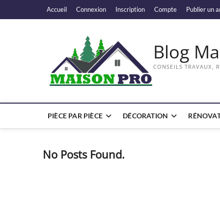
Skip
Accueil
Connexion
Inscription
Compte
Publier un a
to
content
Blog Ma
CONSEILS TRAVAUX, 
PIÈCE PAR PIÈCE
DÉCORATION
RÉNOVAT
No Posts Found.