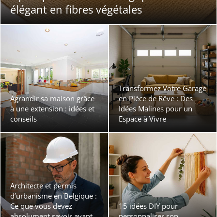
élégant en fibres végétales
Transformez Votre Garage
Agrandir sa maison grâce
en Pièce de Rêve : Des
à une extension : idées et
Idées Malines pour un
conseils
Espace à Vivre
Architecte et permis
d’urbanisme en Belgique :
Ce que vous devez
15 idées DIY pour
absolument savoir avant
personnaliser son