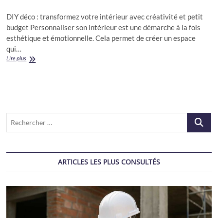
DIY déco : transformez votre intérieur avec créativité et petit
budget Personnaliser son intérieur est une démarche à la fois
esthétique et émotionnelle. Cela permet de créer un espace
qui…
15
Lire plus
idées
DIY
pour
personnaliser
son
intérieur
Recherch
sans
se
…
ruiner
ARTICLES LES PLUS CONSULTÉS