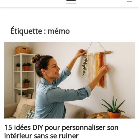
e
n
u
B
Étiquette :
mémo
u
t
t
o
n
15 idées DIY pour personnaliser son
intérieur sans se ruiner