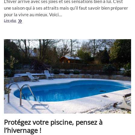
L’hiver arrive avec ses joies et ses sensations bien à lui. C’est
une saison qui à ses attraits mais qu’il faut savoir bien préparer
pour la vivre au mieux. Voici…
10
Lire plus
conseils
pour
bien
préparer
l’hiver
Protégez votre piscine, pensez à
l’hivernage !