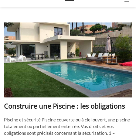
e
n
u
B
u
t
t
o
n
Construire une Piscine : les obligations
Piscine et sécurité Piscine couverte ou à ciel ouvert, une piscine
totalement ou partiellement enterrée. Vos droits et vos
obligations sont précisés concernant la sécurisation. 1 –