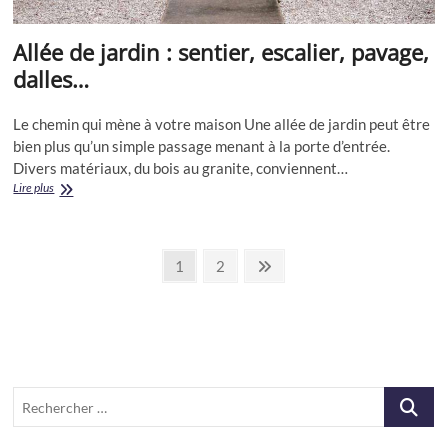
Allée de jardin : sentier, escalier, pavage,
dalles…
Le chemin qui mène à votre maison Une allée de jardin peut être
bien plus qu’un simple passage menant à la porte d’entrée.
Divers matériaux, du bois au granite, conviennent…
Allée
Lire plus
de
jardin
:
Posts
sentier,
Page
Page
Next
1
2
escalier,
page
pagination
pavage,
dalles…
Recherch
…