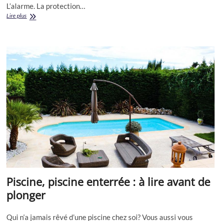
L’alarme. La protection…
Construire
Lire plus
une
Piscine
:
les
obligations
Piscine, piscine enterrée : à lire avant de
plonger
Qui n’a jamais rêvé d’une piscine chez soi? Vous aussi vous