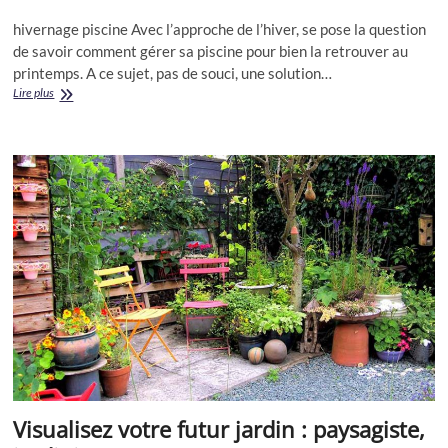
hivernage piscine Avec l’approche de l’hiver, se pose la question
de savoir comment gérer sa piscine pour bien la retrouver au
printemps. A ce sujet, pas de souci, une solution…
Protégez
Lire plus
votre
piscine,
pensez
à
l’hivernage
!
Visualisez votre futur jardin : paysagiste,