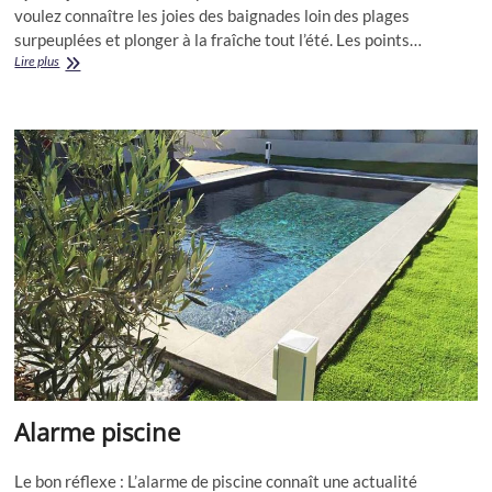
voulez connaître les joies des baignades loin des plages
surpeuplées et plonger à la fraîche tout l’été. Les points…
Piscine,
Lire plus
piscine
enterrée
:
à
lire
avant
de
plonger
Alarme piscine
Le bon réflexe : L’alarme de piscine connaît une actualité