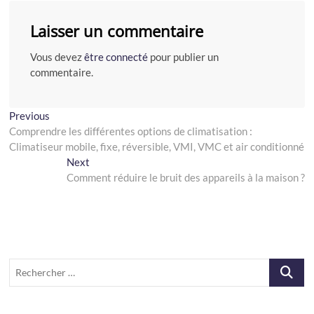
Laisser un commentaire
Vous devez
être connecté
pour publier un
commentaire.
Navigation
Previous
Previous
post:
Comprendre les différentes options de climatisation :
de
Climatiseur mobile, fixe, réversible, VMI, VMC et air conditionné
l’article
Next
Next
post:
Comment réduire le bruit des appareils à la maison ?
Recherch
…