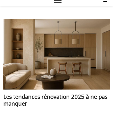
e
n
u
B
u
t
t
o
n
Les tendances rénovation 2025 à ne pas
manquer