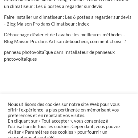
un climatiseur : Les 6 postes a regarder sur devis
Faire installer un climatiseur : Les 6 postes a regarder sur devis
- Blog Maison Pro
dans
Climatiseur : index
Débouchage d’évier et de Lavabo : les meilleures méthodes -
Blog Maison Pro
dans
Artisan déboucheur, comment choisir ?
panneau photovoltaïque
dans
Installateur de panneaux
photovoltaïques
Nous utilisons des cookies sur notre site Web pour vous
facebook
offrir l'expérience la plus pertinente en mémorisant vos
préférences et en répétant vos visites.
En cliquant sur « Tout accepter », vous consentez à
l'utilisation de Tous les cookies. Cependant, vous pouvez
Accueil
Inscription
Connexion
Compte
visiter « Paramètres des cookies » pour fournir un
Politique de confidentialité
Publier un article
consentement contrôlé.