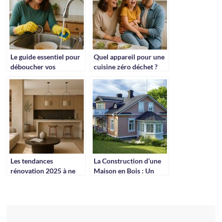
Le guide essentiel pour
Quel appareil pour une
déboucher vos
cuisine zéro déchet ?
canalisations
Les tendances
La Construction d’une
rénovation 2025 à ne
Maison en Bois : Un
pas manquer
Choix Écologique et
Durable