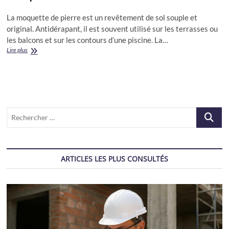
La moquette de pierre est un revêtement de sol souple et
original. Antidérapant, il est souvent utilisé sur les terrasses ou
les balcons et sur les contours d’une piscine. La…
Moquette
Lire plus
en
pierre,
la
meilleure
composition
à
Recherch
choisir
…
ARTICLES LES PLUS CONSULTÉS