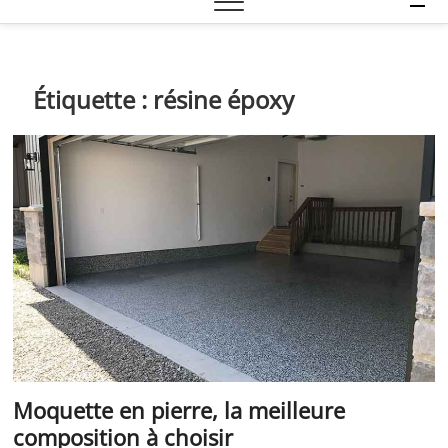
e
n
u
B
Étiquette :
résine époxy
u
t
t
o
n
Moquette en pierre, la meilleure
composition à choisir