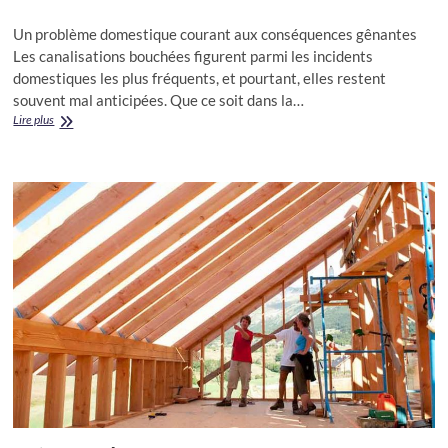
Un problème domestique courant aux conséquences gênantes
Les canalisations bouchées figurent parmi les incidents
domestiques les plus fréquents, et pourtant, elles restent
souvent mal anticipées. Que ce soit dans la…
Le
Lire plus
guide
essentiel
pour
déboucher
vos
canalisations