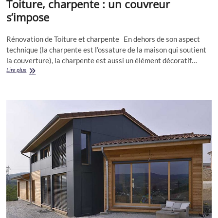
Toiture, charpente : un couvreur
s’impose
Rénovation de Toiture et charpente En dehors de son aspect
technique (la charpente est l’ossature de la maison qui soutient
la couverture), la charpente est aussi un élément décoratif…
Toiture,
Lire plus
charpente
:
un
couvreur
s’impose