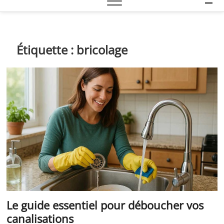
e
n
u
B
Étiquette :
bricolage
u
t
t
o
n
Le guide essentiel pour déboucher vos
canalisations