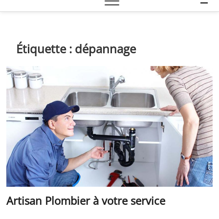
e
n
u
B
Étiquette :
dépannage
u
t
t
o
n
Artisan Plombier à votre service