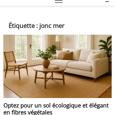
e
n
u
B
Étiquette :
jonc mer
u
t
t
o
n
Optez pour un sol écologique et élégant
en fibres végétales