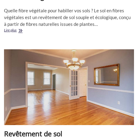
Quelle fibre végétale pour habiller vos sols ? Le sol en fibres
végétales est un revêtement de sol souple et écologique, conçu
à partir de fibres naturelles issues de plantes…
Optez
Lire plus
pour
un
sol
écologique
et
élégant
en
fibres
végétales
Revêtement de sol