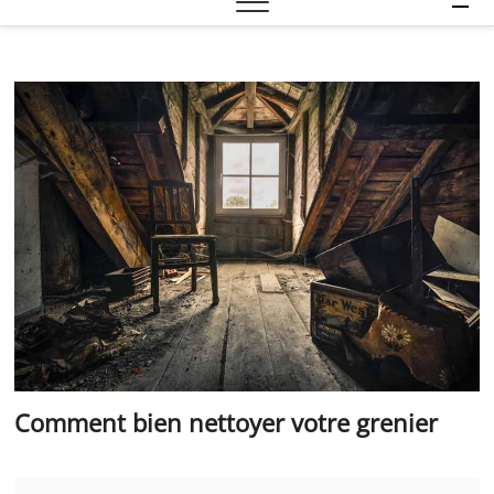
e
n
u
B
u
t
t
o
n
Comment bien nettoyer votre grenier