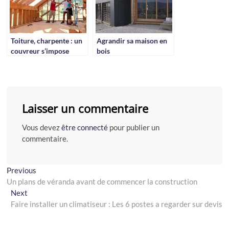
Toiture, charpente : un
Agrandir sa maison en
couvreur s’impose
bois
Laisser un commentaire
Vous devez
être connecté
pour publier un
commentaire.
Navigation
Previous
Previous
post:
Un plans de véranda avant de commencer la construction
de
Next
Next
l’article
post:
Faire installer un climatiseur : Les 6 postes a regarder sur devis