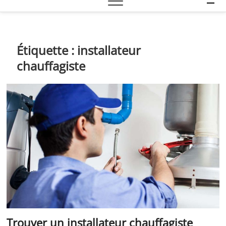
e
n
u
B
Étiquette :
installateur
u
chauffagiste
t
t
o
n
Trouver un installateur chauffagiste