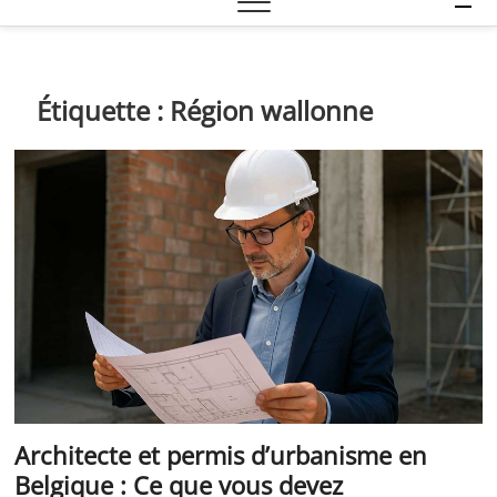
e
n
u
B
Étiquette :
Région wallonne
u
t
t
o
n
Architecte et permis d’urbanisme en
Belgique : Ce que vous devez