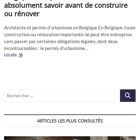
absolument savoir avant de construire
ou rénover
Architecte et permis d’urbanisme en Belgique En Belgique, toute
construction ou rénovation importante ne peut être entreprise
sans passer par certaines obligations légales, dont deux
incontournables : le permis d’urbanisme…
Architecte
Lire plus
et
permis
d’urbanisme
en
Belgique
:
Recherch
Ce
que
…
vous
devez
absolument
ARTICLES LES PLUS CONSULTÉS
savoir
avant
de
construire