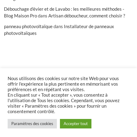
Débouchage d’évier et de Lavabo : les meilleures méthodes -
Blog Maison Pro
dans
Artisan déboucheur, comment choisir ?
panneau photovoltaïque
dans
Installateur de panneaux
photovoltaïques
Nous utilisons des cookies sur notre site Web pour vous
facebook
offrir l'expérience la plus pertinente en mémorisant vos
préférences et en répétant vos visites.
En cliquant sur « Tout accepter », vous consentez à
l'utilisation de Tous les cookies. Cependant, vous pouvez
Accueil
Inscription
Connexion
Compte
visiter « Paramètres des cookies » pour fournir un
Politique de confidentialité
Publier un article
consentement contrôlé.
Blog Maison Pro
| Designed by:
Theme Freesia
|
WordPress
| © Copyright All
Paramètres des cookies
Accepter tout
right reserved