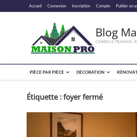
Skip
Accueil
Connexion
Inscription
Compte
Publier un a
to
content
Blog Ma
CONSEILS TRAVAUX, 
PIÈCE PAR PIÈCE
DÉCORATION
RÉNOVAT
Étiquette :
foyer fermé