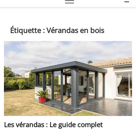
e
n
u
B
Étiquette :
Vérandas en bois
u
t
t
o
n
Les vérandas : Le guide complet