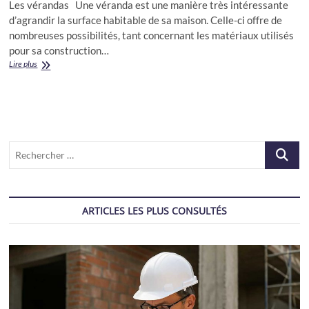
Les vérandas Une véranda est une manière très intéressante
d’agrandir la surface habitable de sa maison. Celle-ci offre de
nombreuses possibilités, tant concernant les matériaux utilisés
pour sa construction…
Les
Lire plus
vérandas
:
Le
guide
complet
Recherch
…
ARTICLES LES PLUS CONSULTÉS