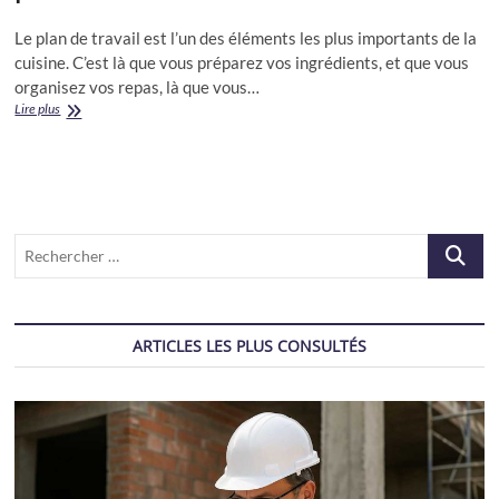
Le plan de travail est l’un des éléments les plus importants de la
cuisine. C’est là que vous préparez vos ingrédients, et que vous
organisez vos repas, là que vous…
Les
Lire plus
matériaux
pour
un
plan
de
travail
Recherch
pour
cuisine
…
ARTICLES LES PLUS CONSULTÉS