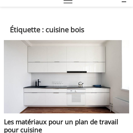
e
n
u
B
Étiquette :
cuisine bois
u
t
t
o
n
Les matériaux pour un plan de travail
pour cuisine