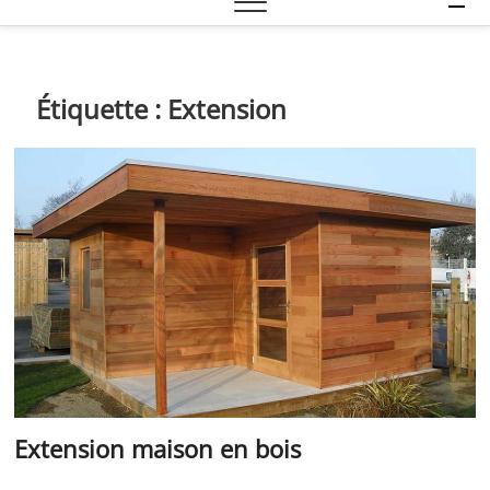
e
n
u
B
Étiquette :
Extension
u
t
t
o
n
Extension maison en bois