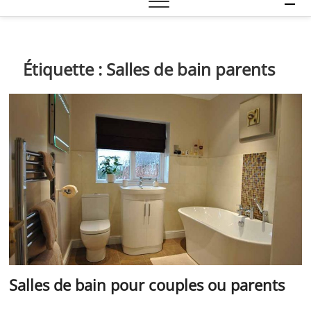
e
n
u
B
Étiquette :
Salles de bain parents
u
t
t
o
n
Salles de bain pour couples ou parents