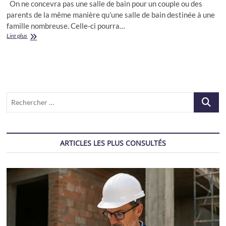
On ne concevra pas une salle de bain pour un couple ou des
parents de la même manière qu’une salle de bain destinée à une
famille nombreuse. Celle-ci pourra…
Salles
Lire plus
de
bain
pour
couples
ou
parents
Recherch
…
ARTICLES LES PLUS CONSULTÉS