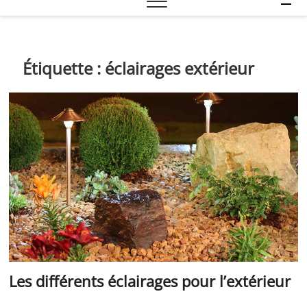
e
n
u
B
Étiquette :
éclairages extérieur
u
t
t
o
n
Les différents éclairages pour l’extérieur