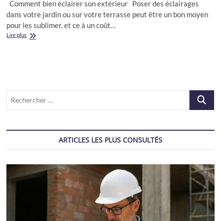
Comment bien éclairer son extérieur Poser des éclairages
dans votre jardin ou sur votre terrasse peut être un bon moyen
pour les sublimer, et ce à un coût…
Les
Lire plus
différents
éclairages
pour
l’extérieur
Recherch
…
ARTICLES LES PLUS CONSULTÉS