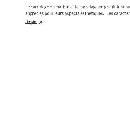
Le carrelage en marbre et le carrelage en granit font pa
appréciés pour leurs aspects esthétiques. Les caracté
Carrelage
Lire plus
marbre
et
granit