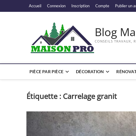
Skip
Accueil
Connexion
Inscription
Compte
Publier un a
to
content
Blog Ma
CONSEILS TRAVAUX, 
PIÈCE PAR PIÈCE
DÉCORATION
RÉNOVAT
Étiquette :
Carrelage granit