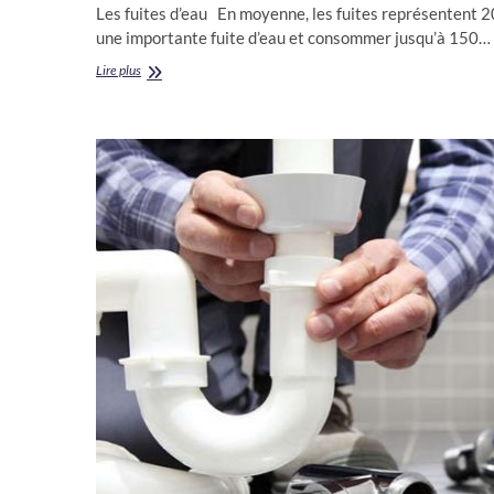
Les fuites d’eau En moyenne, les fuites représentent 2
une importante fuite d’eau et consommer jusqu’à 150…
Plomberie,
Lire plus
finir
avec
les
fuites
d’eau