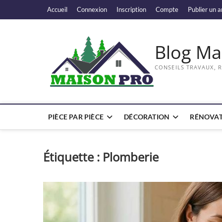
Skip
Accueil
Connexion
Inscription
Compte
Publier un a
to
content
Blog Ma
CONSEILS TRAVAUX, 
PIÈCE PAR PIÈCE
DÉCORATION
RÉNOVAT
Étiquette :
Plomberie