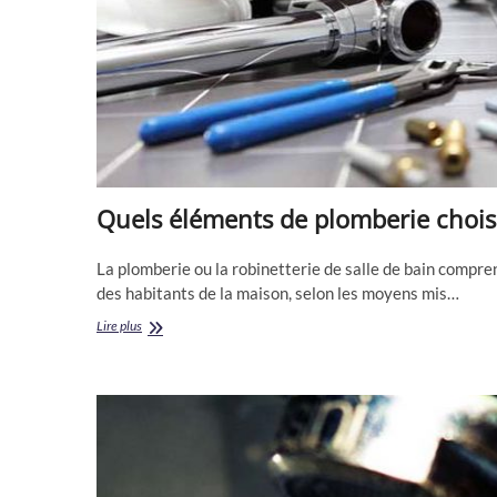
Quels éléments de plomberie chois
La plomberie ou la robinetterie de salle de bain compre
des habitants de la maison, selon les moyens mis…
Quels
Lire plus
éléments
de
plomberie
choisir?