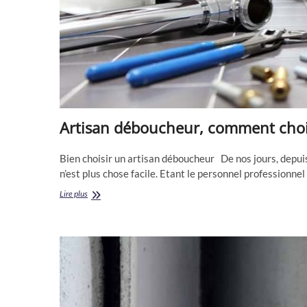
Artisan déboucheur, comment choi
Bien choisir un artisan déboucheur De nos jours, depuis 
n’est plus chose facile. Etant le personnel professionnel
Artisan
Lire plus
déboucheur,
comment
choisir
?