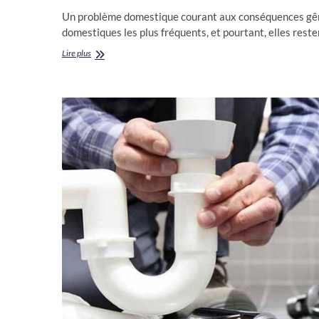
Un problème domestique courant aux conséquences gêna
domestiques les plus fréquents, et pourtant, elles rest
Le
Lire plus
guide
essentiel
pour
déboucher
vos
canalisations