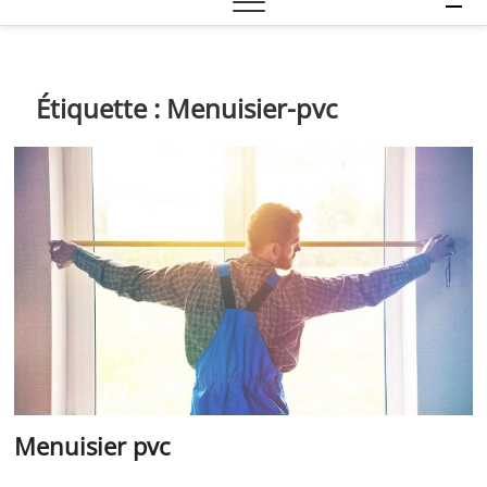
e
n
u
B
Étiquette :
Menuisier-pvc
u
t
t
o
n
Menuisier pvc