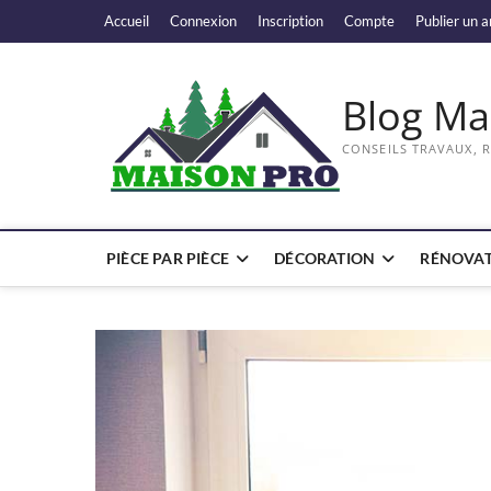
Skip
Accueil
Connexion
Inscription
Compte
Publier un a
to
content
Blog Ma
CONSEILS TRAVAUX, 
PIÈCE PAR PIÈCE
DÉCORATION
RÉNOVAT