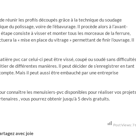
de réunir les profils découpés grâce à la technique du soudage
que du polissage, voire de l’ébavurage. Il procède alors à l’avant-
e étape consiste à visser et monter tous les morceaux de la ferrure,
tuera la « mise en place du vitrage » permettant de finir l’ouvrage. Il
atière pvc car celui-ci peut être vissé, coupé ou soudé sans difficultés
ier de différentes manières. Il peut décider de s’enregistrer en tant
 compte. Mais il peut aussi être embauché par une entreprise
pour connaître les menuisiers-pvc disponibles pour réaliser vos projets
tenaires , vous pourrez obtenir jusqu’à 5 devis gratuits.
Post Views:
7
artagez avec joie