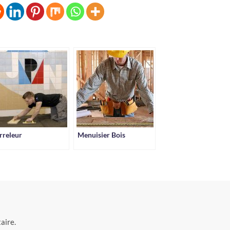
rreleur
Menuisier Bois
aire.