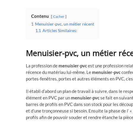
Contenu
Cacher
1
Menuisier-pvc, un métier récent
1.1
Articles Similaires:
Menuisier-pvc, un métier réc
La profession de
menuisier-pvc
est une profession relat
récence du matériau lui-même. Le
menuisier-pvc
confec
portes-fenêtres, portes et autres éléments en PVC, c’es
Il établi d’abord un plan de travail à suivre, dans le res
élément en PVC par un
menuisier-pvc
se fait en suivant
barres de profils en PVC dans son stock pour les découp
et d’une tronçonneuse si besoin. Ensuite la phase de l’ «
profils afin de pouvoir souder et rendre étanche la pièce