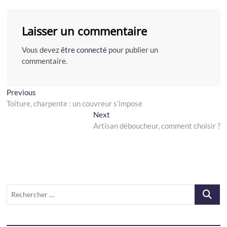
Laisser un commentaire
Vous devez
être connecté
pour publier un
commentaire.
Navigation
Previous
Previous
post:
Toiture, charpente : un couvreur s’impose
de
Next
Next
l’article
post:
Artisan déboucheur, comment choisir ?
Recherch
…