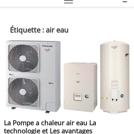
e
n
u
B
Étiquette :
air eau
u
t
t
o
n
La Pompe a chaleur air eau La
technologie et Les avantages