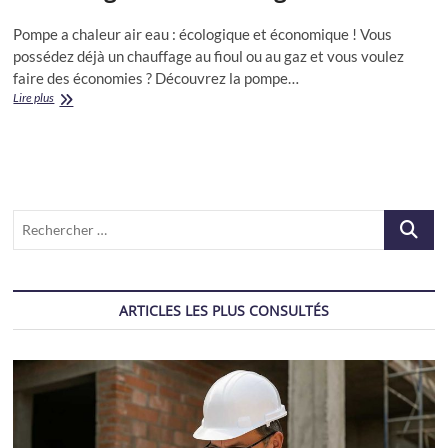
Pompe a chaleur air eau : écologique et économique ! Vous
possédez déjà un chauffage au fioul ou au gaz et vous voulez
faire des économies ? Découvrez la pompe…
La
Lire plus
Pompe
a
chaleur
air
eau
La
Recherch
technologie
et
…
Les
avantages
ARTICLES LES PLUS CONSULTÉS