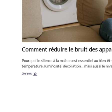
Comment réduire le bruit des appar
Pourquoi le silence à la maison est essentiel au bien-êt
température, luminosité, décoration… mais aussi le ni
Comment
Lire plus
réduire
le
bruit
des
appareils
à
la
maison