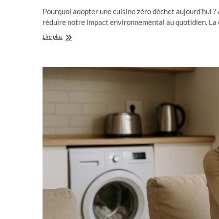
Pourquoi adopter une cuisine zéro déchet aujourd’hui ?
réduire notre impact environnemental au quotidien. La 
Quel
Lire plus
appareil
pour
une
cuisine
zéro
déchet
?