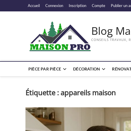
Skip
Accueil
Connexion
Inscription
Compte
Publier un a
to
content
Blog Ma
CONSEILS TRAVAUX, 
PIÈCE PAR PIÈCE
DÉCORATION
RÉNOVAT
Étiquette :
appareils maison