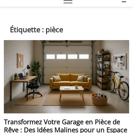
e
n
u
B
Étiquette :
pièce
u
t
t
o
n
Transformez Votre Garage en Pièce de
Rêve : Des Idées Malines pour un Espace