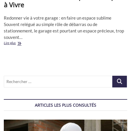
à Vivre
Redonner vie à votre garage : en faire un espace sublime
Souvent relégué au simple rôle de débarras ou de
stationnement, le garage est pourtant un espace précieux, trop
souvent…
Transformez
Lire plus
Votre
Garage
en
Pièce
de
Rêve
Recherch
:
Des
…
Idées
Malines
pour
ARTICLES LES PLUS CONSULTÉS
un
Espace
à
Vivre