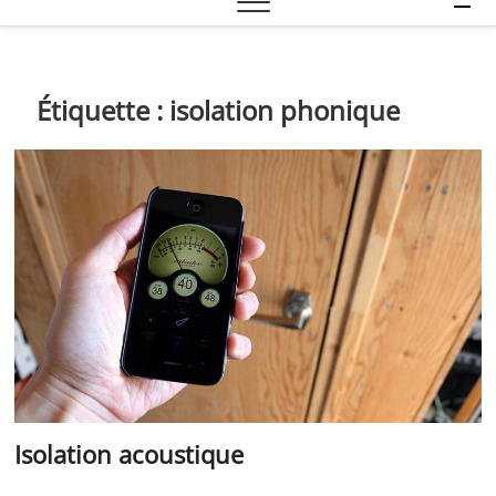
e
n
u
B
Étiquette :
isolation phonique
u
t
t
o
n
Isolation acoustique