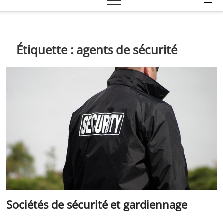
e
n
u
B
Étiquette :
agents de sécurité
u
t
t
o
n
Sociétés de sécurité et gardiennage