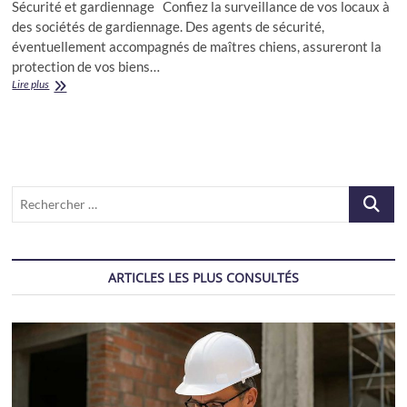
Sécurité et gardiennage Confiez la surveillance de vos locaux à
des sociétés de gardiennage. Des agents de sécurité,
éventuellement accompagnés de maîtres chiens, assureront la
protection de vos biens…
Sociétés
Lire plus
de
sécurité
et
gardiennage
Recherch
…
ARTICLES LES PLUS CONSULTÉS