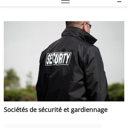
e
n
u
B
u
t
t
o
n
Sociétés de sécurité et gardiennage