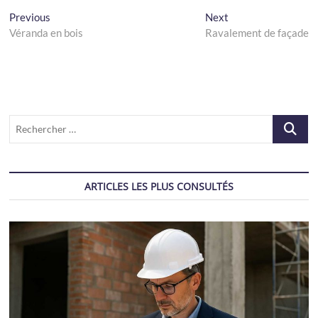
Navigation
Previous
Next
Previous
Next
post:
post:
Véranda en bois
Ravalement de façade
de
l’article
Recherch
…
ARTICLES LES PLUS CONSULTÉS