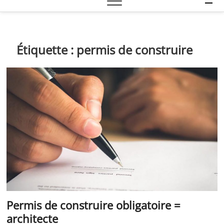
e
n
u
B
Étiquette :
permis de construire
u
t
t
o
n
Permis de construire obligatoire =
architecte