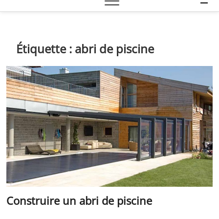
e
n
u
B
Étiquette :
abri de piscine
u
t
t
o
n
Construire un abri de piscine