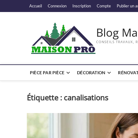
Skip
Accueil
Connexion
Inscription
Compte
Publier un a
to
content
Blog Ma
CONSEILS TRAVAUX, 
PIÈCE PAR PIÈCE
DÉCORATION
RÉNOVAT
Étiquette :
canalisations