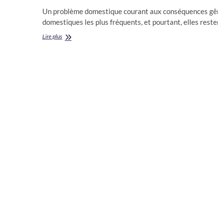
Un problème domestique courant aux conséquences gêna
domestiques les plus fréquents, et pourtant, elles rest
Le
Lire plus
guide
essentiel
pour
déboucher
vos
canalisations