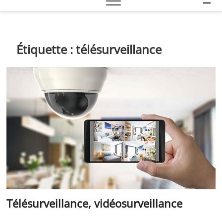
e
n
u
B
Étiquette :
télésurveillance
u
t
t
o
n
Télésurveillance, vidéosurveillance