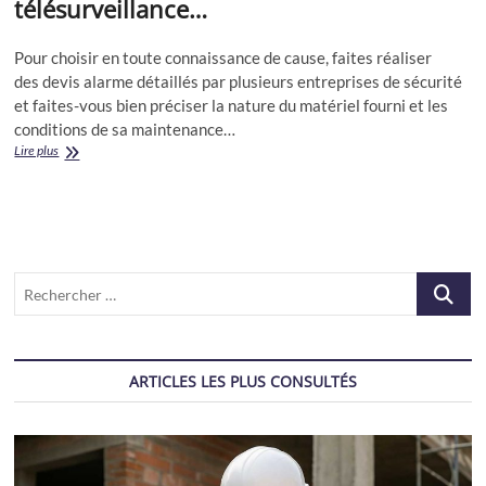
télésurveillance…
Pour choisir en toute connaissance de cause, faites réaliser
des devis alarme détaillés par plusieurs entreprises de sécurité
et faites-vous bien préciser la nature du matériel fourni et les
conditions de sa maintenance…
Alarme
Lire plus
maison
:
alarme,
télésurveillance…
Recherch
…
ARTICLES LES PLUS CONSULTÉS