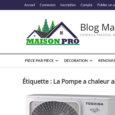
Skip
Accueil
Connexion
Inscription
Compte
Publier un a
to
content
Blog Ma
CONSEILS TRAVAUX, 
PIÈCE PAR PIÈCE
DÉCORATION
RÉNOVAT
Étiquette :
La Pompe a chaleur a