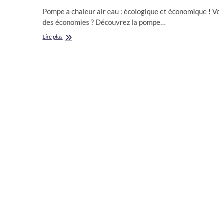
Pompe a chaleur air eau : écologique et économique ! Vo
des économies ? Découvrez la pompe…
La
Lire plus
Pompe
a
chaleur
air
eau
La
technologie
et
Les
avantages