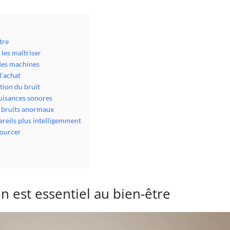
tre
 les maîtriser
 des machines
l’achat
tion du bruit
nuisances sonores
s bruits anormaux
reils plus intelligemment
sourcer
n est essentiel au bien-être