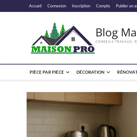
Skip
Accueil
Connexion
Inscription
Compte
Publier un a
to
content
Blog Ma
CONSEILS TRAVAUX, 
PIÈCE PAR PIÈCE
DÉCORATION
RÉNOVAT