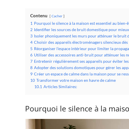
Contenu
Cacher
1
Pourquoi le silence à la maison est essentiel au bien-ê
2
Identifier les sources de bruit domestique pour mieux
3
Isoler phoniquement les murs pour atténuer le bruit
4
Choisir des appareils électroménagers silencieux dès 
5
Réorganiser l’espace intérieur pour limiter la propaga
6
Utiliser des accessoires anti-bruit pour atténuer les 
7
Entretenir régulièrement ses appareils pour éviter le
8
Adopter des solutions domotiques pour gérer les appa
9
Créer un espace de calme dans la maison pour se res
10
Transformer votre maison en havre de calme
10.1
Articles Similaires:
Pourquoi le silence à la maiso