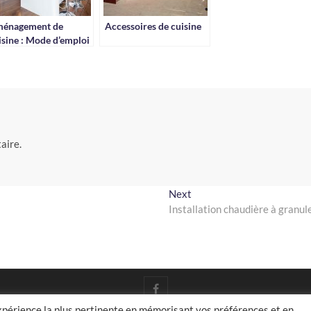
énagement de
Accessoires de cuisine
isine : Mode d’emploi
aire.
Next
Next
post:
Installation chaudière à granul
facebook
expérience la plus pertinente en mémorisant vos préférences et en