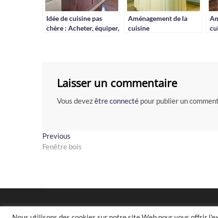
Idée de cuisine pas
Aménagement de la
Am
chère : Acheter, équiper,
cuisine
cu
décorer
Laisser un commentaire
Vous devez
être connecté
pour publier un comment
Navigation
Previous
Previous
post:
Fenêtre bois
de
l’article
Nous utilisons des cookies sur notre site Web pour vous offrir l'