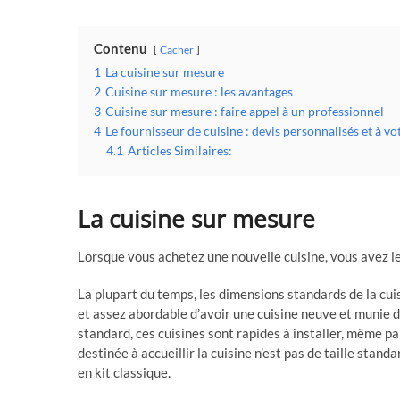
Contenu
Cacher
1
La cuisine sur mesure
2
Cuisine sur mesure : les avantages
3
Cuisine sur mesure : faire appel à un professionnel
4
Le fournisseur de cuisine : devis personnalisés et à vo
4.1
Articles Similaires:
La cuisine sur mesure
Lorsque vous achetez une nouvelle cuisine, vous avez l
La plupart du temps, les dimensions standards de la cuis
et assez abordable d’avoir une cuisine neuve et munie 
standard, ces cuisines sont rapides à installer, même p
destinée à accueillir la cuisine n’est pas de taille stan
en kit classique.