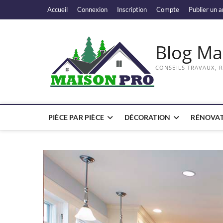
Skip
Accueil
Connexion
Inscription
Compte
Publier un a
to
content
Blog Ma
CONSEILS TRAVAUX, 
PIÈCE PAR PIÈCE
DÉCORATION
RÉNOVAT