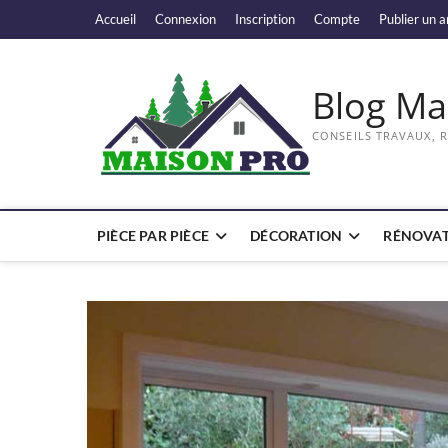
Skip
Accueil
Connexion
Inscription
Compte
Publier un a
to
content
Blog Ma
CONSEILS TRAVAUX, 
PIÈCE PAR PIÈCE
DÉCORATION
RÉNOVAT