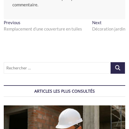
commentaire.
Navigation
Previous
Next
Previous
Next
post:
post:
Remplacement d’une couverture en tuiles
Décoration jardin
de
l’article
Recherch
…
ARTICLES LES PLUS CONSULTÉS