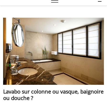
e
n
u
B
u
t
t
o
n
Lavabo sur colonne ou vasque, baignoire
ou douche ?