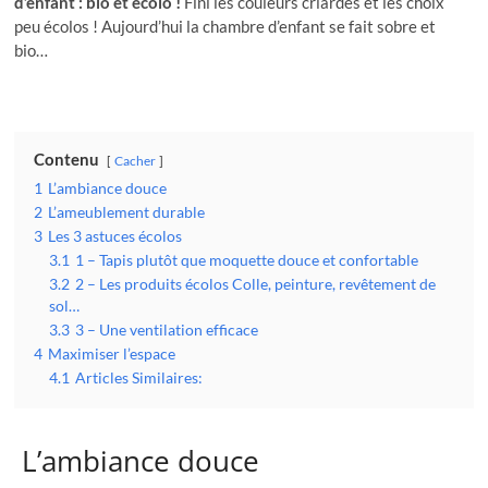
d’enfant : bio et écolo !
Fini les couleurs criardes et les choix
peu écolos ! Aujourd’hui la chambre d’enfant se fait sobre et
bio…
Contenu
Cacher
1
L’ambiance douce
2
L’ameublement durable
3
Les 3 astuces écolos
3.1
1 – Tapis plutôt que moquette douce et confortable
3.2
2 – Les produits écolos Colle, peinture, revêtement de
sol…
3.3
3 – Une ventilation efficace
4
Maximiser l’espace
4.1
Articles Similaires:
L’ambiance douce