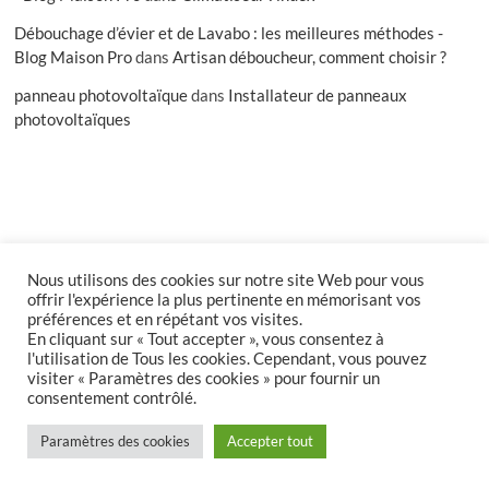
Débouchage d’évier et de Lavabo : les meilleures méthodes -
Blog Maison Pro
dans
Artisan déboucheur, comment choisir ?
panneau photovoltaïque
dans
Installateur de panneaux
photovoltaïques
Nous utilisons des cookies sur notre site Web pour vous
facebook
offrir l'expérience la plus pertinente en mémorisant vos
préférences et en répétant vos visites.
En cliquant sur « Tout accepter », vous consentez à
l'utilisation de Tous les cookies. Cependant, vous pouvez
Accueil
Inscription
Connexion
Compte
visiter « Paramètres des cookies » pour fournir un
Politique de confidentialité
Publier un article
consentement contrôlé.
Blog Maison Pro
| Designed by:
Theme Freesia
|
WordPress
| © Copyright All
Paramètres des cookies
Accepter tout
right reserved